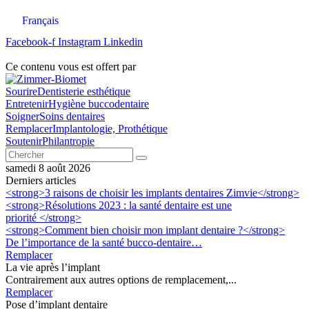
Aller
Français
au
contenu
Facebook-f
Instagram
Linkedin
Ce contenu vous est offert par
Sourire
Dentisterie esthétique
Entretenir
Hygiène buccodentaire
Soigner
Soins dentaires
Remplacer
Implantologie, Prothétique
Soutenir
Philantropie
Chercher
samedi 8 août 2026
Derniers articles
<strong>3 raisons de choisir les implants dentaires Zimvie</strong>
<strong>Résolutions 2023 : la santé dentaire est une
priorité </strong>
<strong>Comment bien choisir mon implant dentaire ?</strong>
De l’importance de la santé bucco-dentaire…
Remplacer
La vie après l’implant
Contrairement aux autres options de remplacement,...
Remplacer
Pose d’implant dentaire