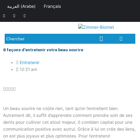
Aller
العربية
(
Arabe
)
Français
au
F
I
L
contenu
a
n
i
c
s
n
e
t
k
b
a
e
o
g
d
o
r
i
Chercher
k
a
n
-
m
f
8 façons d’entretenir votre beau sourire
Entretenir
12:21 am
Noté





0
sur
Un beau sourire ne coûte rien, tant qu’on l’entretient bien.
5
Autrement dit, il suffit d’apprendre comment prendre soin de ses
dents pour cultiver cet atout majeur, ô combien capital pour une
communication positive avec autrui. Grâce à lui on crée des liens,
on est plus joyeux et plus optimistes. Pour l’entretenir