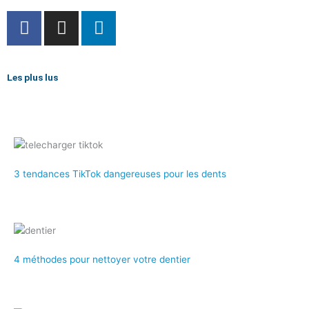
F
I
L
a
n
i
c
s
n
e
t
k
Les plus lus
b
a
e
o
g
d
o
r
i
k
a
n
-
m
f
3 tendances TikTok dangereuses pour les dents
4 méthodes pour nettoyer votre dentier