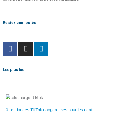
Restez connectés
F
I
L
a
n
i
c
s
n
e
t
k
Les plus lus
b
a
e
o
g
d
o
r
i
k
a
n
-
m
f
3 tendances TikTok dangereuses pour les dents