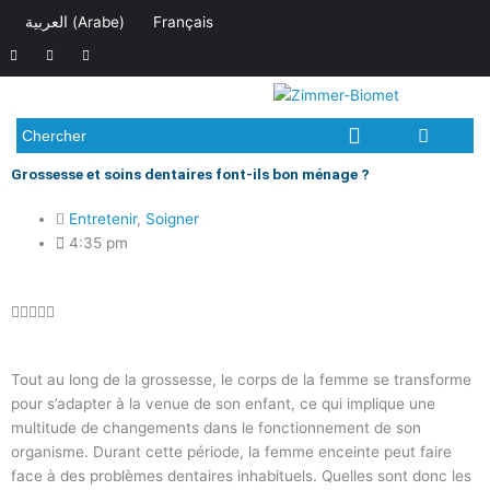
Aller
العربية
(
Arabe
)
Français
au
F
I
L
contenu
a
n
i
c
s
n
e
t
k
b
a
e
o
g
d
o
r
i
Chercher
k
a
n
-
m
f
Grossesse et soins dentaires font-ils bon ménage ?
Entretenir
,
Soigner
4:35 pm
Noté





0
sur
Tout au long de la grossesse, le corps de la femme se transforme
5
pour s’adapter à la venue de son enfant, ce qui implique une
multitude de changements dans le fonctionnement de son
organisme. Durant cette période, la femme enceinte peut faire
face à des problèmes dentaires inhabituels. Quelles sont donc les