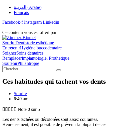
Aller
العربية
(
Arabe
)
au
Français
contenu
Facebook-f
Instagram
Linkedin
Ce contenu vous est offert par
Sourire
Dentisterie esthétique
Entretenir
Hygiène buccodentaire
Soigner
Soins dentaires
Remplacer
Implantologie, Prothétique
Soutenir
Philantropie
Chercher
Ces habitudes qui tachent vos dents
Sourire
6:49 am





Noté 0 sur 5
Les dents tachées ou décolorées sont assez courantes.
Heureusement, il est possible de prévenir la plupart de ces