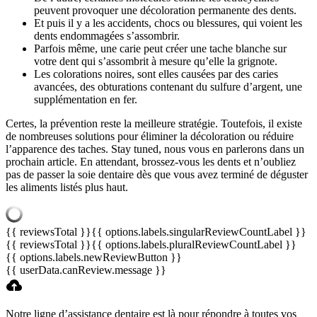
peuvent provoquer une décoloration permanente des dents.
Et puis il y a les accidents, chocs ou blessures, qui voient les
dents endommagées s’assombrir.
Parfois même, une carie peut créer une tache blanche sur
votre dent qui s’assombrit à mesure qu’elle la grignote.
Les colorations noires, sont elles causées par des caries
avancées, des obturations contenant du sulfure d’argent, une
supplémentation en fer.
Certes, la prévention reste la meilleure stratégie. Toutefois, il existe
de nombreuses solutions pour éliminer la décoloration ou réduire
l’apparence des taches. Stay tuned, nous vous en parlerons dans un
prochain article. En attendant, brossez-vous les dents et n’oubliez
pas de passer la soie dentaire dès que vous avez terminé de déguster
les aliments listés plus haut.
{{ reviewsTotal }}
{{ options.labels.singularReviewCountLabel }}
{{ reviewsTotal }}
{{ options.labels.pluralReviewCountLabel }}
{{ options.labels.newReviewButton }}
{{ userData.canReview.message }}
Notre ligne d’assistance dentaire est là pour répondre à toutes vos