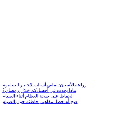
زراعة الأسنان: ثماني أسباب لاختيار التيتانيوم
ماذا يحدث في أجسادكم خلال رمضان؟
الحفاظ على صحة العظام أثناء الصيام
صح أم خطأ: مفاهيم خاطئة حول الصيام