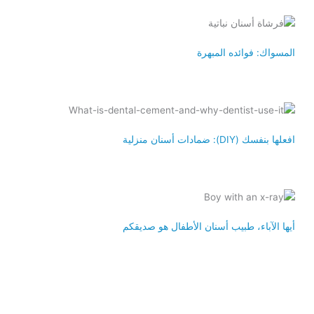
المسواك: فوائده المبهرة
افعلها بنفسك (DIY): ضمادات أسنان منزلية
أيها الآباء، طبيب أسنان الأطفال هو صديقكم