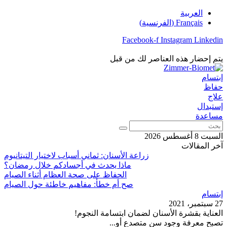
تخطي
العربية
إلى
Français
(
الفرنسية
)
المحتوى
Facebook-f
Instagram
Linkedin
يتم إحضار هذه العناصر لك من قبل
إبتسام
حفاظ
علاج
إستبدال
مساعدة
بحث
السبت 8 أغسطس 2026
آخر المقالات
زراعة الأسنان: ثماني أسباب لاختيار التيتانيوم
ماذا يحدث في أجسادكم خلال رمضان؟
الحفاظ على صحة العظام أثناء الصيام
صح أم خطأ: مفاهيم خاطئة حول الصيام
إبتسام
27 سبتمبر، 2021
العناية بقشرة الأسنان لضمان ابتسامة النجوم!
تصبح معرفة وجود سن متصدع أو...