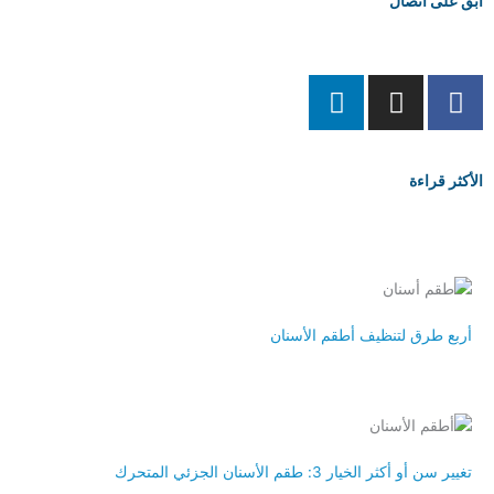
ابق على اتصال
L
I
F
i
n
a
n
s
c
k
t
e
الأكثر قراءة
e
a
b
d
g
o
i
r
o
n
a
k
m
-
f
أربع طرق لتنظيف أطقم الأسنان
تغيير سن أو أكثر الخيار 3: طقم الأسنان الجزئي المتحرك