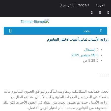
خطي
العربية
Français
(
الفرنسية
)
لى
L
I
F
لمحتوى
i
n
a
n
s
c
k
t
e
e
a
b
d
g
o
i
r
o
بحث
n
a
k
m
-
f
زراعة الأسنان: ثماني أسباب لاختيار التيتانيوم
إستبدال
29 سبتمبر 2021
5:29 ص
Rated





0
out
تجعل خصائصه الميكانيكية ومقاومته للتآكل والتوافق الحيوي التيتانيوم مادة
of
مفضلة في العديد من العلاجات الطبية وطب الأسنان. هذا هو الحال مع
5
زراعة الأسنا ، حيث تم تطبيق العديد من المواد في العقود الأخيرة. لكن تلك
المصنوعة من التيتانيوم صمدت أمام اختبار الزمن الأفضل.