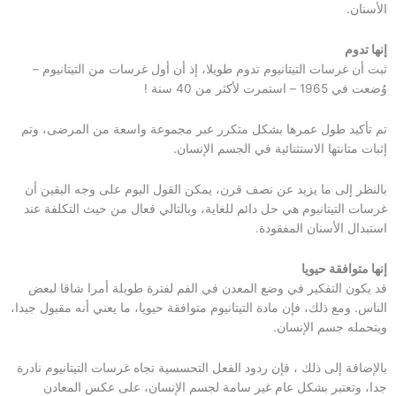
الأسنان.
إنها تدوم
ثبت أن غرسات التيتانيوم تدوم طويلا، إذ أن أول غرسات من التيتانيوم –
وُضعت في 1965 – استمرت لأكثر من 40 سنة !
تم تأكيد طول عمرها بشكل متكرر عبر مجموعة واسعة من المرضى، وتم
إثبات متانتها الاستثنائية في الجسم الإنسان.
بالنظر إلى ما يزيد عن نصف قرن، يمكن القول اليوم على وجه اليقين أن
غرسات التيتانيوم هي حل دائم للغاية، وبالتالي فعال من حيث التكلفة عند
استبدال الأسنان المفقودة.
إنها متوافقة حيويا
قد يكون التفكير في وضع المعدن في الفم لفترة طويلة أمرا شاقا لبعض
الناس. ومع ذلك، فإن مادة التيتانيوم متوافقة حيويا، ما يعني أنه مقبول جيدا،
ويتحمله جسم الإنسان.
بالإضافة إلى ذلك ، فإن ردود الفعل التحسسية تجاه غرسات التيتانيوم نادرة
جدا، وتعتبر بشكل عام غير سامة لجسم الإنسان، على عكس المعادن