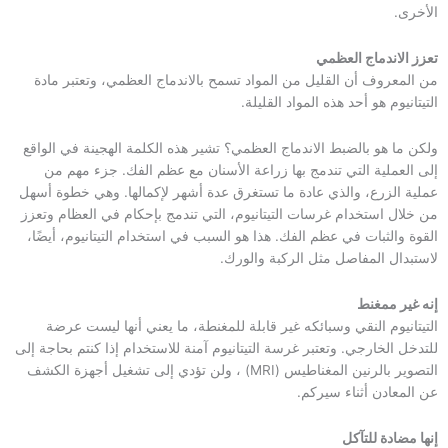
الأخرى.
تعزز الاندماج العظمي
من المعروف أن القليل من المواد تسمح بالاندماج العظمي، وتعتبر مادة
التيتانيوم هو أحد هذه المواد القليلة.
ولكن ما هو بالضبط الاندماج العظمي؟ تشير هذه الكلمة الهجينة في الواقع
إلى العملية التي تندمج بها زراعة الأسنان مع عظم الفك. جزء مهم من
عملية الزرع، والذي عادة ما تستغرق عدة أشهر لإكمالها. وهي خطوة أسهل
من خلال استخدام غرسات التيتانيوم، التي تندمج بإحكام في العظام وتعزز
القوة والثبات في عظم الفك. هذا هو السبب في استخدام التيتانيوم، أيضًا،
لاستبدال المفاصل مثل الركبة والورك.
إنه غير ممغنط
التيتانيوم النقي وسبائكه غير قابلة للمغنطة، ما يعني أنها ليست عرضة
للتدخل الخارجي. وتعتبر غرسة التيتانيوم آمنة للاستخدام إذا كنتم بحاجة إلى
التصوير بالرنين المغناطيس (MRI) ، ولن تؤدي إلى تشغيل أجهزة الكشف
عن المعادن أثناء سيركم.
إنها مضادة للتآكل