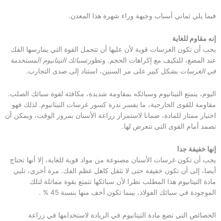
فيما يلي ثماني أسباب وجيهة وراء شهرة هذا المعدن.
إنه مقاوم للغاية
يجب أن تكون الغرسات قوية لأن عليها أن تتحمل القوة التي يمارسها الفك
عند المضغ، للتكيف مع إكراهات الحجم. وتطورت
سبائك التيتانيوم المستخدمة
في الغرسات
بشكل كبير على مر السنين، استناد إلى صدى التجارب.
اليوم، يتمتع التيتانيوم وسبائكه بمقاومة شديدة، مكافئة لقوة سبائك الصلب.
مقاومة للقوى الخارجية، ما يفسر ندرة كسور غرسات التيتانيوم. لذلك فهو
اختيار ممتاز للمادة، ضمانا لاستمرار زراعة الأسنان بمرور الوقت، ويمكن أن
تصمد أمام القوى التي تتعرض لها.
إنها خفيفة جدا
يجب أن تكون غرسات الأسنان مصنوعة من مواد قوية للغاية، إلا أنها تحتاج
أيضا، إلى أن تكون خفيفة حتى لا تثقل كاهل عظم الفك. مرة أخرى، تلبي
مادة التيتانيوم هذا المطلب نظرا لأن سبائكها تتمتع بقوة مماثلة لتلك
الموجودة في سبائك الفولاذ، بينما تكون أخف منها بنسبة 45 % .
الخصائص التي تضع مادة التيتانيوم في الريادة لاستخدامها في زراعة