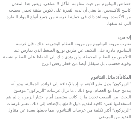
خصائص التيتانيوم من حيث مقاومة التآكل لا تضاهى. ويعتبر هذا المعدن
كاسح للأكسجين، ما يعني أن لديه القدرة على تكوين طبقة تحمي سطحه
من الأكسدة. ويساعد ذلك في حماية الغرسة من جميع أنواع المواد الضارة
التي قد تتلفها.
إنه مرن
تقترب مرونة التيتانيوم من مرونة العظام البشرية، لذلك، فإن غرسة
التيتانيوم قادرة على التكيف عن طريق توزيع الضغط الذي يمارس عند
التلامس مع العظام المحيطة. ولن يؤدي ذلك إلى الحفاظ على العظام نشطة
وقوية فحسب، بل سيقلل أيضا من خطر رفض الزرع.
المكافأة: بدائل التيتانيوم
“الزيركون” بديل مثير للاهتمام، إذ بالإضافة إلى فوائده الجمالية، يبدو أنه
يندمج جيدا مع العظام. ومع ذلك ، ما تزال غرسات “الزيركون” موضوع
البحث. من الصعب تحديد ما إذا كانت ستصمد أمام اختبار الزمن، إذ لم يتم
استخدامها لفترة كافية لتقديم دليل قاطع. بالإضافة إلى ذلك، تعتبر غرسات
“الزيركون” أكثر تكلفة من غرسات التيتانيوم، مما يجعلها بعيدة عن متناول
العديد من المرضى.