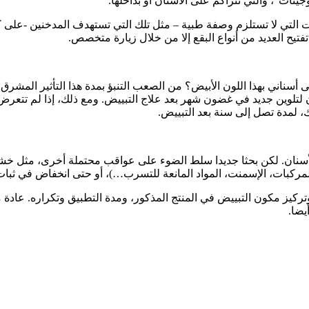
ات”، والتي تتراكم على الأسنان أو بداخلها.
 التي لا تستلزم وصفة طبية – مثل تلك التي تستهدف المدخنين -على ك
تيح العديد من أنواع البقع إلا من خلال زيارة متخصص.
أسناني بهذا اللون الأبيض؟ من الصعب التنبؤ بمدة هذا التأثير المشرق
تلوين جديد في غضون شهر بعد علاج التبييض. ومع ذلك، إذا لم تتعرض ا
 لمدة تصل إلى سنة بعد التبييض.
 الأسنان. لكن بحثا جديدا سلط الضوء على عواقب محتملة أخرى، مثل خشو
(المركبات، الإسمنت، المواد المانعة للتسرب…)، أو حتى انخفاض في ثبات
 وتركيز مكون التبييض في المنتج المذكور، ومدة التطبيق وتكراره. عادة م
يضا.