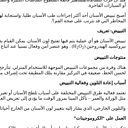
أو السيارات الفاخرة.
أصبح تبييض الأسنان أحد أكثر إجراءات طب الأسنان طلبا. واستجابة له
المخاطر التي قد تترتب على صحة الفم؟.
التبييض: تعريف
تبييض الأسنان هو أي عملية يتم فيها تفتيح لون الأسنان. يمكن القيام
بيروكسيد الهيدروجين (H
O
) . وهو عنصر آمن وفعال نسبيا عند اتب
2
2
منتوجات التبييض
لحسن الحظ، ضعيفة في التركيز مقارنة بتلك المطبقة تحت إشراف م
أسباب إعادة التلوين وفعالية التبييض
تعتمد فعالية طرق التبييض المختلفة على أسباب تلطخ الأسنان أو تغير ل
مثل الوراثة والعمر – تآكل المينا بمرور الوقت ما يؤدي إلى تعريض الع
والتلوين الخارجي، الذي يشار إليه بتغيير لون الأسنان من الخارج أحيا
العمل على “الكروموجينات”