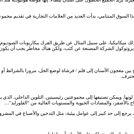
ذا السوق المتنامي، بدأت العديد من العلامات التجارية في تقديم مجمو
 بذلك ميكانيكيا، على سبيل المثال عن طريق الفرك ببكاربونات الصوديوم
اع بروتوكول الشركة المصنعة عن كثب، ولكن هناك مخاطر يجب أن يكون 
حترف.
ونها. ويمكن تصنيفها إلى مجموعتين رئيسيتين. التلوين الداخلي، الذي ي
اج بالأصفر، والمضادات الحيوية والمستويات العالية من “الفلورايد”…
نا، يرجع إلى حد كبير إلى عوامل بيئية، مثل التدخين والأصباغ في المش