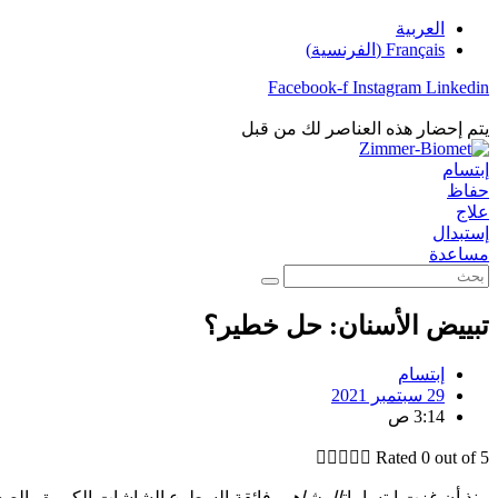
تخطي
العربية
إلى
Français
(
الفرنسية
)
المحتوى
Facebook-f
Instagram
Linkedin
يتم إحضار هذه العناصر لك من قبل
إبتسام
حفاظ
علاج
إستبدال
مساعدة
بحث
تبييض الأسنان: حل خطير؟
إبتسام
29 سبتمبر 2021
3:14 ص





Rated 0 out of 5
منذ أن غزت ابتسامات
المشاهير
فائقة السطوع الشاشات الكبيرة والصغيرة