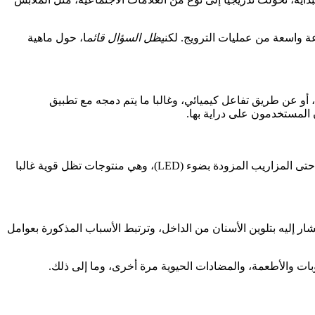
عة واسعة من عمليات الترويج. لكن
يظل السؤال قائم
ا، حول ماهية
، أو عن طريق تفاعل كيميائي، وغالبا ما يتم دمجه مع تطبيق
المستخدمون على دراية بها.
هناك وفرة من مجموعات التبييض الموجهة للاستخدام المنزلي. تتأرجح بين معجون الأسنان إلى قلم / فرشاة لوضع الجل، مرورا بالشرائط أو حتى المزاريب المزودة بضوء (LED)، وهي منتوجات تظل قوية غالبا
شار إليه بتلوين الأسنان من الداخل، وترتبط الأسباب المذكورة بعوامل
روبات والأطعمة، والمضادات الحيوية مرة أخرى، وما إلى ذلك.