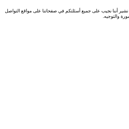
لنا الخاص بالأسنان، من خلال الرقم 06 55 22 03 93، بما فيه تطبيق الواتساب. و نشير أننا نجيب على جميع أسئلتكم في صفحاتنا على مواقع التواصل