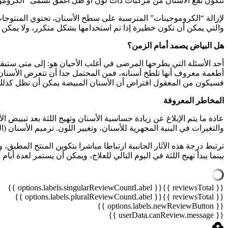
تتكون بقع الأسنان من مركبات ذات لون أو ظل أغمق تسمى “الكروموجين
لإزالة “الكروموجينات” المترسبة على سطح الأسنان، تحتوي المنتوجات
والتي يمكن أن تكون خطيرة إذا تم استخدامها بشكل متكرر، ولا يمكن تف
هل البياض يصمد أمام الزمن؟
أحد الأسئلة التي يطرحها المرضى في أغلب الأحيان هو: إلى متى ستبقى 
أطعمة معروف أنها تلطخ أسنانه، فمن المحتمل جدا أن تتعرض الأسنان ل
فسيكون من المعقول افتراض أن الأسنان المبيضة يمكن أن تظل كذلك،
المخاطر المعروفة
عادة ما يتم الإبلاغ عن زيادة حساسية الأسنان وتهيج اللثة بعد تبييض
والتغيرات في البنية المجهرية للأسنان، وتغيير اللون. ترميم الأسنان 
ترتبط درجة هذه الآثار الجانبية ارتباطا مباشرا بتكوين المنتج المطبق،
بينما يبدأ تهيج اللثة في اليوم التالي للعلاج، ويمكن أن يستمر لعدة أيام أ
{{ options.labels.singularReviewCountLabel }}
{{ reviewsTotal }}
{{ options.labels.pluralReviewCountLabel }}
{{ reviewsTotal }}
{{ options.labels.newReviewButton }}
{{ userData.canReview.message }}