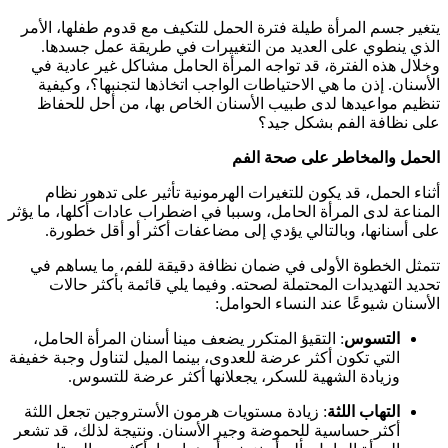
يتغير جسم المرأة طيلة فترة الحمل للتكيف مع قدوم طفلها، الأمر
الذي ينطوي على العديد من التغييرات في طريقة عمل جسدها.
وخلال هذه الفترة، قد تواجه المرأة الحامل مشاكل غير عادية في
الأسنان. إذن ما هي الاحتياطات الواجب اتخاذها لتجنبها؟، وكيفية
تنظيم مواعيدها لدى طبيب الأسنان الخاص بها، من أحل للحفاظ
على نظافة الفم بشكل جيد؟
الحمل والمخاطر على صحة الفم
أثناء الحمل، قد يكون للتغيرات الهرمونية تأثير على تدهور نظام
المناعة لدى المرأة الحامل، وسببا في اضطراب عادات أكلها، ما يؤثر
على أسنانها، وبالتالي يؤدي إلى مضاعفات أكثر أو أقل خطورة.
تتمثل الخطوة الأولى في ضمان نظافة دقيقة للفم، ما يساهم في
تحديد التهديدات المحتملة لصحته. وفيما يلي قائمة بأكثر حالات
الأسنان شيوعًا عند النساء الحوامل:
التسوس
: التقيؤ المتكرر يضعف مينا أسنان المرأة الحامل،
التي تكون أكثر عرضة للعدوى، بينما الميل لتناول وجبة خفيفة
وزيادة الشهية للسكر، يجعلانها أكثر عرضة للتسوس.
التهاب اللثة
: زيادة مستويات هرمون الأستروجين تجعل اللثة
أكثر حساسية للحموضة وجير الأسنان. ونتيجة لذلك، قد تشعر