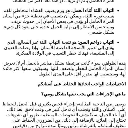
المرأة الحامل بألم أو نزيف، أو هما معا، أكثر من المعتاد.
التهاب اللثة أثناء الحمل
: هو ورم يصيب الغشاء المخاطي للفم
يسبب تورم اللثة، ويمكن أن يتسبب في تغطية جزء من أسنان
المرأة الحامل أو يؤدي في بعض الأحيان إلى حدوث نزيف.
ويستحسن الانتظار إلى نهاية الحمل عادة، حتى يعود كل شيء
بشكل طبيعي.
التهاب دواعم السن
: هو نتيجة التهاب اللثة غير المعالج، الذي
يؤدي إلى تدمير الأنسجة الداعمة للأسنان. وإذا وصلت العدوى
إلى المشيمة، فهناك خطر التسبب في الولادة المبكرة.
هذه الظواهر، سواء كانت مرتبطة بشكل مباشر بالحمل أم لا، تعرض
أسنان المرأة الحامل للخطر وتضعف لثتها. وسيكون منعها أكثر فائدة
لها، وسيتسبب لها بضرر أقل على المدى الطويل.
الاحتياطات الواجب اتخاذها للحفاظ على أسنانكم
ما هي الإجراءات التي يجب تبنيها بشكل يومي؟
يوصى، من الناحية المثالية، بإجراء فحص بكتيري قبل الحمل للحفاظ
على الأسنان واللثة وتجنب أي تدخل كبير في وقت لاحق. بعد ذلك،
أي أثناء الحمل، ستكتشف الفحوصات المنتظمة ظهور أي تشوهات
تحتاج إلى العلاج. بالإضافة إلى ذلك، من الضروري الحفاظ على
تنظيف أسنانكم بالفرشاة مرتين يوميًا لمدة تتراوح بين دقيقتين