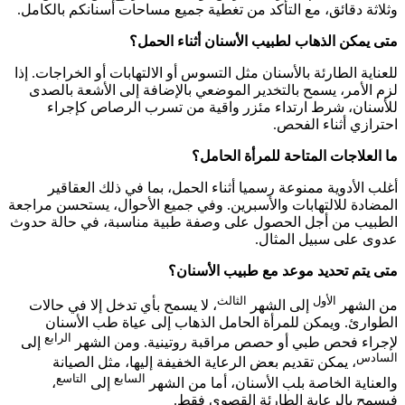
وثلاثة دقائق، مع التأكد من تغطية جميع مساحات أسنانكم بالكامل.
متى يمكن الذهاب لطبيب الأسنان أثناء الحمل؟
للعناية الطارئة بالأسنان مثل التسوس أو الالتهابات أو الخراجات. إذا
لزم الأمر، يسمح بالتخدير الموضعي بالإضافة إلى الأشعة بالصدى
للأسنان، شرط ارتداء مئزر واقية من تسرب الرصاص كإجراء
احترازي أثناء الفحص.
ما العلاجات المتاحة للمرأة الحامل؟
أغلب الأدوية ممنوعة رسميا أثناء الحمل، بما في ذلك العقاقير
المضادة للالتهابات والأسبرين. وفي جميع الأحوال، يستحسن مراجعة
الطبيب من أجل الحصول على وصفة طبية مناسبة، في حالة حدوث
عدوى على سبيل المثال.
متى يتم تحديد موعد مع طبيب الأسنان؟
الأول
الثالث
من الشهر
إلى الشهر
، لا يسمح بأي تدخل إلا في حالات
الطوارئ. ويمكن للمرأة الحامل الذهاب إلى عياة طب الأسنان
الرابع
لإجراء فحص طبي أو حصص مراقبة روتينية. ومن الشهر
إلى
السادس
، يمكن تقديم بعض الرعاية الخفيفة إليها، مثل الصيانة
السابع
التاسع
والعناية الخاصة بلب الأسنان، أما من الشهر
إلى
،
فيسمح بالرعاية الطارئة القصوى فقط.