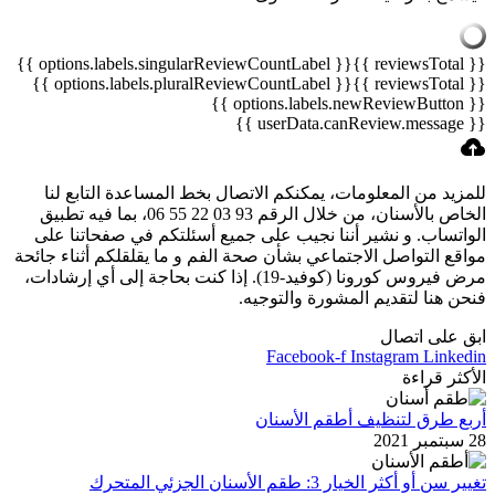
{{ options.labels.singularReviewCountLabel }}
{{ reviewsTotal }}
{{ options.labels.pluralReviewCountLabel }}
{{ reviewsTotal }}
{{ options.labels.newReviewButton }}
{{ userData.canReview.message }}
للمزيد من المعلومات، يمكنكم الاتصال بخط المساعدة التابع لنا
الخاص بالأسنان، من خلال الرقم 06 55 22 03 93، بما فيه تطبيق
الواتساب. و نشير أننا نجيب على جميع أسئلتكم في صفحاتنا على
مواقع التواصل الاجتماعي بشأن صحة الفم و ما يقلقلكم أثناء جائحة
مرض فيروس كورونا (كوفيد-19). إذا كنت بحاجة إلى أي إرشادات،
فنحن هنا لتقديم المشورة والتوجيه.
ابق على اتصال
Facebook-f
Instagram
Linkedin
الأكثر قراءة
أربع طرق لتنظيف أطقم الأسنان
28 سبتمبر 2021
تغيير سن أو أكثر الخيار 3: طقم الأسنان الجزئي المتحرك