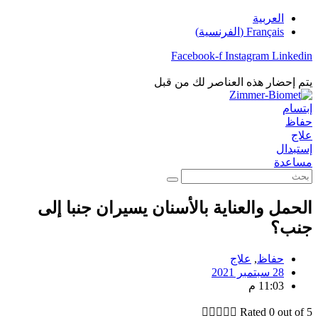
تخطي
العربية
إلى
Français
(
الفرنسية
)
المحتوى
Facebook-f
Instagram
Linkedin
يتم إحضار هذه العناصر لك من قبل
إبتسام
حفاظ
علاج
إستبدال
مساعدة
بحث
الحمل والعناية بالأسنان يسيران جنبا إلى
جنب؟
حفاظ
,
علاج
28 سبتمبر 2021
11:03 م





Rated 0 out of 5